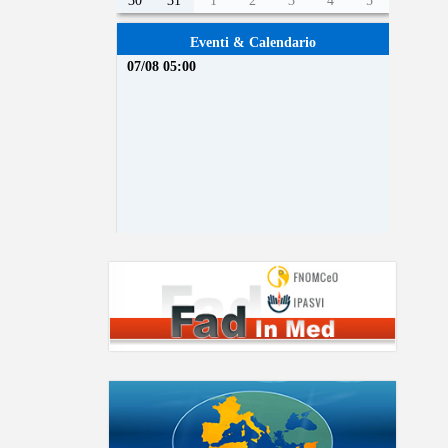
30
31
1
2
3
4
5
Eventi & Calendario
07/08 05:00