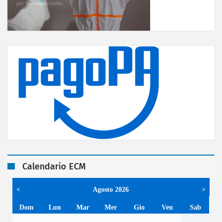
Calendario ECM
<
Agosto 2026
>
Dom
Lun
Mar
Mer
Gio
Ven
Sab