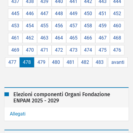
437
438
439
440
441
442
443
444
445
446
447
448
449
450
451
452
453
454
455
456
457
458
459
460
461
462
463
464
465
466
467
468
469
470
471
472
473
474
475
476
477
478
479
480
481
482
483
avanti
Elezioni componenti Organi Fondazione
ENPAM 2025 - 2029
Allegati