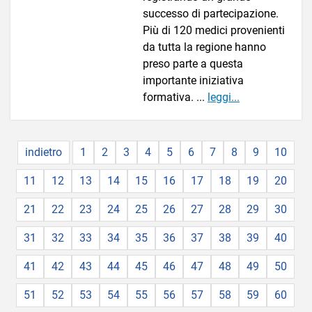
successo di partecipazione.
Più di 120 medici provenienti
da tutta la regione hanno
preso parte a questa
importante iniziativa
formativa. ...
leggi...
indietro
1
2
3
4
5
6
7
8
9
10
11
12
13
14
15
16
17
18
19
20
21
22
23
24
25
26
27
28
29
30
31
32
33
34
35
36
37
38
39
40
41
42
43
44
45
46
47
48
49
50
51
52
53
54
55
56
57
58
59
60